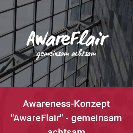
search
Awareness-Konzept
"AwareFlair" - gemeinsam
achtsam