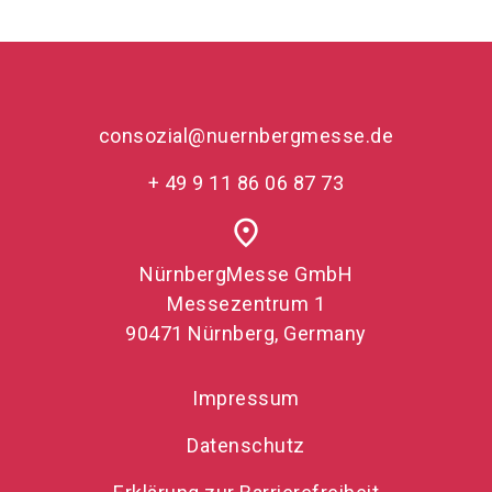
consozial@nuernbergmesse.de
+ 49 9 11 86 06 87 73
place
NürnbergMesse GmbH
Messezentrum 1
90471 Nürnberg, Germany
Impressum
Datenschutz