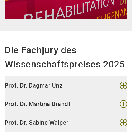
Die Fachjury des
Wissenschaftspreises 2025
Prof. Dr. Dagmar Unz
Dekanin der Fakultät Angewandte
Prof. Dr. Martina Brandt
Sozialwissenschaften der Technische
Hochschule Würzburg-Schweinfurt
Professorin Lehrstuhl für Sozialstruktur und
Prof. Dr. Sabine Walper
Soziologie alternder Gesellschaften Prodekanin