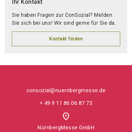
Ihr Kontakt
Sie haben Fragen zur ConSozial? Melden
Sie sich bei uns! Wir sind gerne für Sie da.
Kontakt finden
consozial@nuernbergmesse.de
+ 49 9 11 86 06 87 73
place
NürnbergMesse GmbH