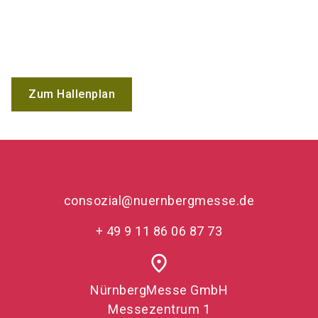
Zum Hallenplan
consozial@nuernbergmesse.de
+ 49 9 11 86 06 87 73
place
NürnbergMesse GmbH
Messezentrum 1