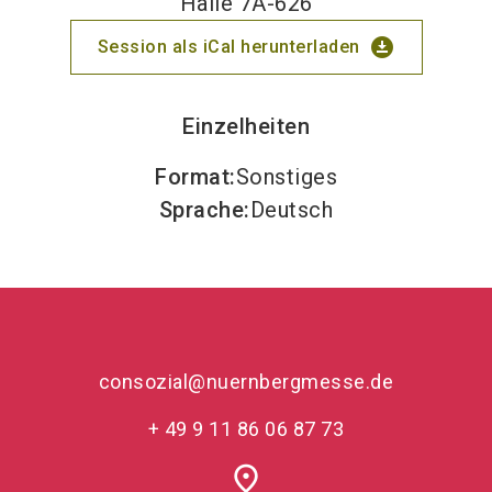
Halle 7A-626
download_for_offline
Session als iCal herunterladen
Einzelheiten
Format
:
Sonstiges
Sprache
:
Deutsch
consozial@nuernbergmesse.de
+ 49 9 11 86 06 87 73
place