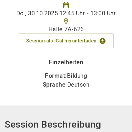
calendar_month
Do., 30.10.2025 12:45 Uhr - 13:00 Uhr
location_on
Halle 7A-626
download_for_offline
Session als iCal herunterladen
Einzelheiten
Format
:
Bildung
Sprache
:
Deutsch
Session Beschreibung