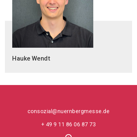
Hauke
Wendt
consozial@nuernbergmesse.de
+ 49 9 11 86 06 87 73