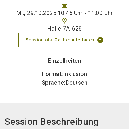
calendar_month
Mi., 29.10.2025 10:45 Uhr - 11:00 Uhr
location_on
Halle 7A-626
download_for_offline
Session als iCal herunterladen
Einzelheiten
Format
:
Inklusion
Sprache
:
Deutsch
Session Beschreibung