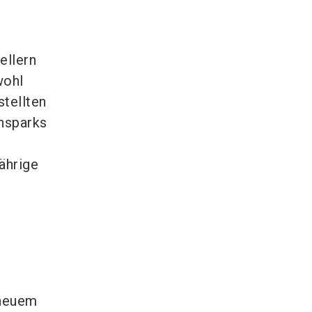
ellern
wohl
stellten
onsparks
jährige
 neuem