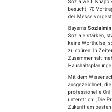
Sozialwelt: Knapp
besucht, 70 Vorträ
der Messe vorgeste
Bayerns
Sozialmini
Soziale stärken, st
keine Worthülse, s
zu spüren. In Zeite
Zusammenhalt mehr 
Haushaltsplanungen
Mit dem Wissensch
ausgezeichnet, die 
professionelle Onl
unterstrich: „Die P
Zukunft am besten 