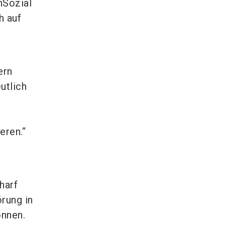
nSozial
h auf
ern
utlich
eren.“
harf
örung in
önnen.