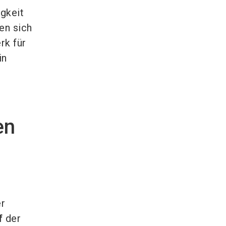
gkeit
en sich
rk für
in
en
er
f
der