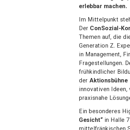
erlebbar machen.
Im Mittelpunkt st
Der
ConSozial-Ko
Themen auf, die d
Generation Z. Expe
in Management, Fin
Fragestellungen. D
frühkindlicher Bildu
der
Aktionsbühne
innovativen Ideen,
praxisnahe Lösunge
Ein besonderes Hig
Gesicht“
in Halle 
mittelfränkischen S