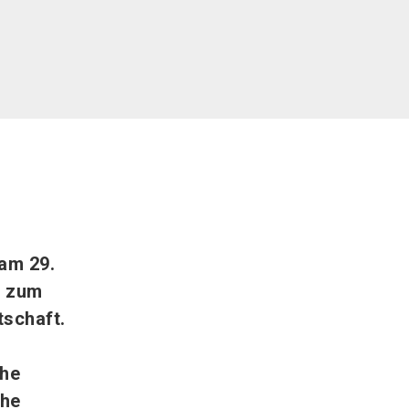
 am 29.
t zum
tschaft.
ahe
che