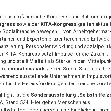
eht das umfangreiche Kongress- und Rahmenpro
ngress
sowie der
KITA-Kongress
greifen aktuel
ie Sozialbranche bewegen – von Arbeitgebermark
rtinnen und Experten präsentieren neue Entwick
anzierung, Personalentwicklung und sozialpolit
er KITA-Kongress setzt Impulse für die Zukunft
ng und stellt Vielfalt als Stärke in den Mittelpunk
im
Innovationspark
zeigen Social Start-ups ihre
 während ausstellende Unternehmen in Impulsvor
n für die Herausforderungen der Branche vorste
hlight ist die
Sonderausstellung „Selbsthilfe z
7A, Stand 534. Hier geben Menschen aus
elbsthilfegruppen persönliche Einblicke in ihren