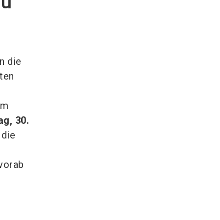
zu
n die
uten
am
g, 30.
 die
 vorab