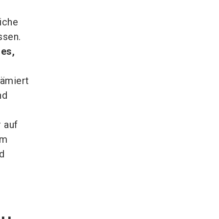
iche
ssen.
ses,
s
rämiert
nd
 auf
um
nd