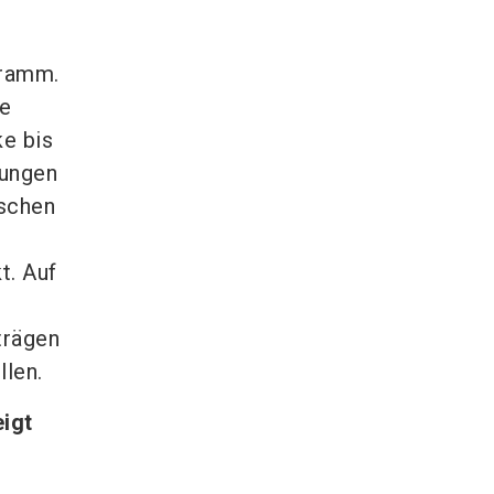
gramm.
le
e bis
lungen
ischen
t. Auf
trägen
llen.
eigt