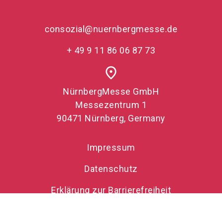
consozial@nuernbergmesse.de
+ 49 9 11 86 06 87 73
place
NürnbergMesse GmbH
Messezentrum 1
90471 Nürnberg, Germany
Impressum
Datenschutz
Erklärung zur Barrierefreiheit
FAQ zur ConSozial