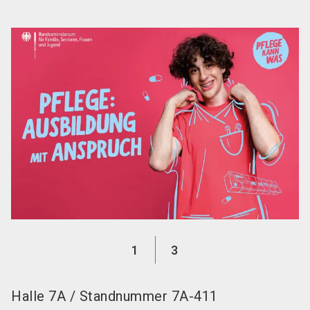
language
DE
search
1
3
Halle
7A
/
Standnummer
7A-411