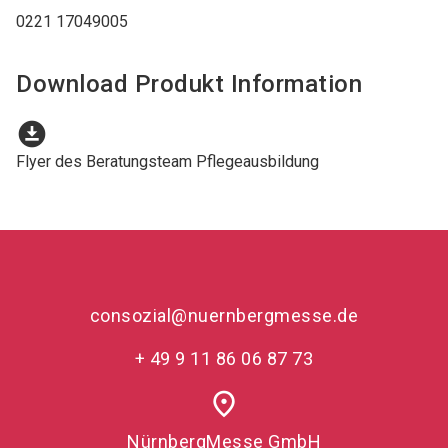
0221 17049005
Download Produkt Information
download_for_offline
Flyer des Beratungsteam Pflegeausbildung
consozial@nuernbergmesse.de
+ 49 9 11 86 06 87 73
place
NürnbergMesse GmbH