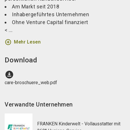
Am Markt seit 2018
Inhabergeführtes Unternehmen
Ohne Venture Capital finanziert
< ...
add_circle_outline
Mehr Lesen
Download
download_for_offline
care-broschuere_web.pdf
Verwandte Unternehmen
FRANKEN Kinderwelt - Vollausstatter mit