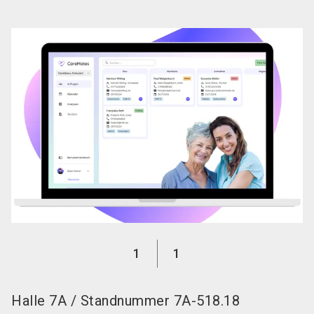
language
DE
search
1
1
Halle
7A
/
Standnummer
7A-518.18