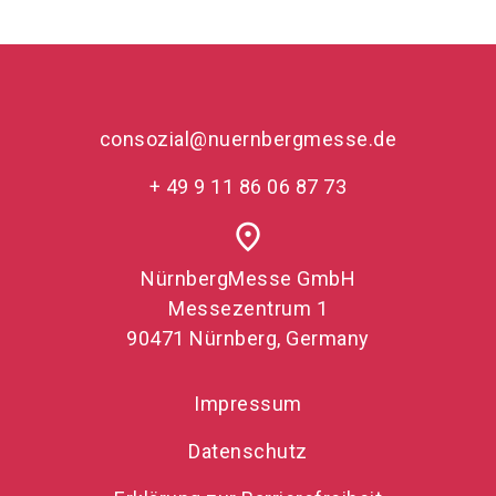
consozial@nuernbergmesse.de
+ 49 9 11 86 06 87 73
place
NürnbergMesse GmbH
Messezentrum 1
90471 Nürnberg, Germany
Impressum
Datenschutz