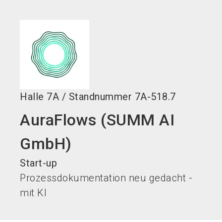
language
DE
search
Halle
7A
/
Standnummer
7A-518.7
AuraFlows (SUMM AI
GmbH)
Start-up
Prozessdokumentation neu gedacht -
mit KI