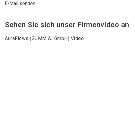
E-Mail senden
Sehen Sie sich unser Firmenvideo an
AuraFlows (SUMM AI GmbH) Video
Keywords
Fachkräftemangel
KI
Prozessdokumentation
Prozesse
Prozessmodellierung