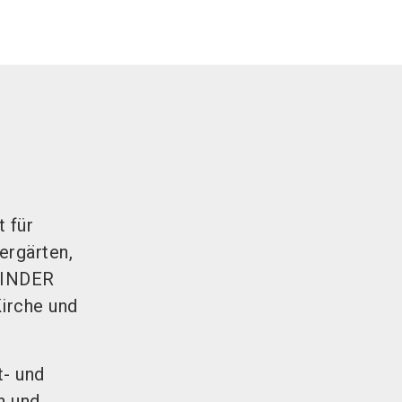
 für
ergärten,
 KINDER
Kirche und
t- und
n und