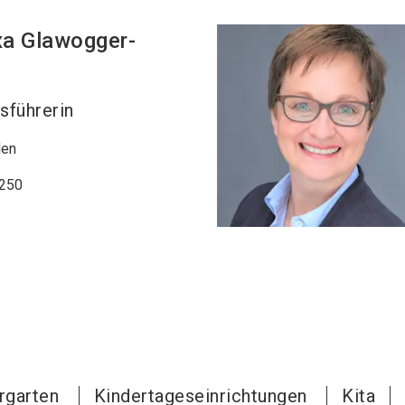
xa
Glawogger-
sführerin
den
250
rgarten
Kindertageseinrichtungen
Kita