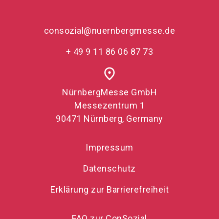
consozial@nuernbergmesse.de
+ 49 9 11 86 06 87 73
place
NürnbergMesse GmbH
Messezentrum 1
90471 Nürnberg, Germany
Impressum
Datenschutz
Erklärung zur Barrierefreiheit
FAQ zur ConSozial