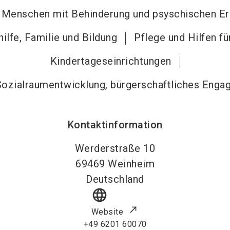
n Menschen mit Behinderung und psyschischen E
ilfe, Familie und Bildung
Pflege und Hilfen f
Kindertageseinrichtungen
, Sozialraumentwicklung, bürgerschaftliches En
Kontaktinformation
Werderstraße 10
69469
Weinheim
Deutschland
language
Website
+49 6201 60070