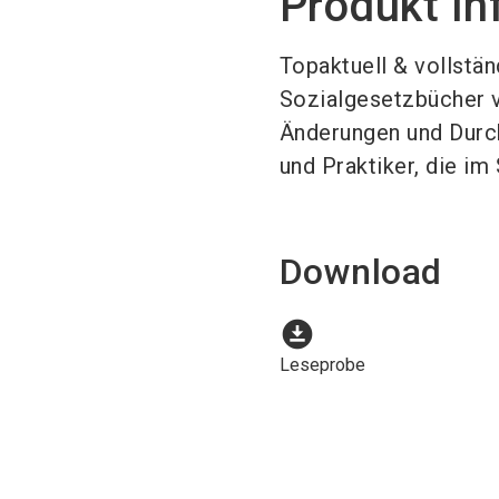
Produkt In
Topaktuell & vollstän
Sozialgesetzbücher v
Änderungen und Durch
und Praktiker, die im
Download
download_for_offline
Leseprobe