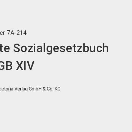
language
DE
search
er
7A-214
e Sozialgesetzbuch
SGB XIV
raetoria Verlag GmbH & Co. KG