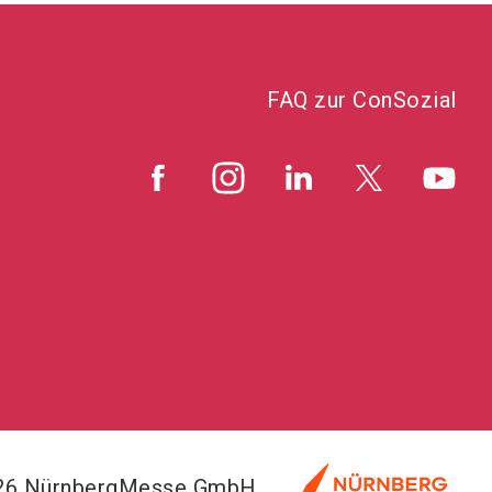
FAQ zur ConSozial
026 NürnbergMesse GmbH