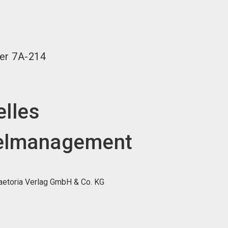
language
DE
search
er
7A-214
elles
telmanagement
raetoria Verlag GmbH & Co. KG