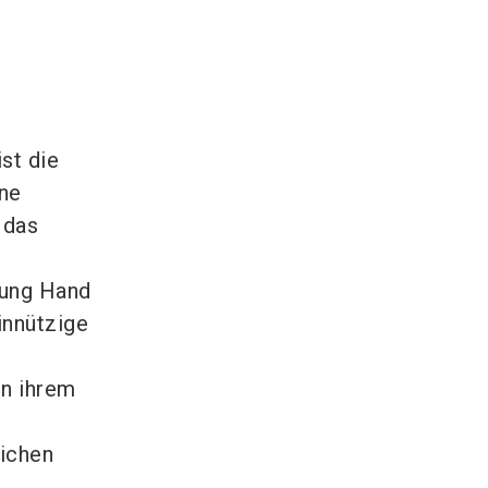
st die
ine
 das
tung Hand
innützige
In ihrem
eichen