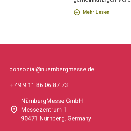
add_circle_outline
Mehr Lesen
consozial@nuernbergmesse.de
+ 49 9 11 86 06 87 73
NürnbergMesse GmbH
place
Messezentrum 1
90471 Nürnberg, Germany