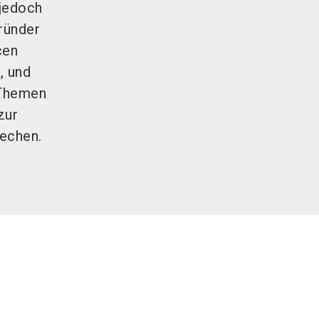
 jedoch
Gründer
cen
, und
 Themen
zur
echen.