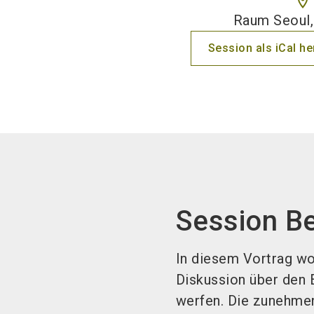
location_on
Raum Seoul
Session als iCal h
Session B
In diesem Vortrag wo
Diskussion über den E
werfen. Die zunehmen