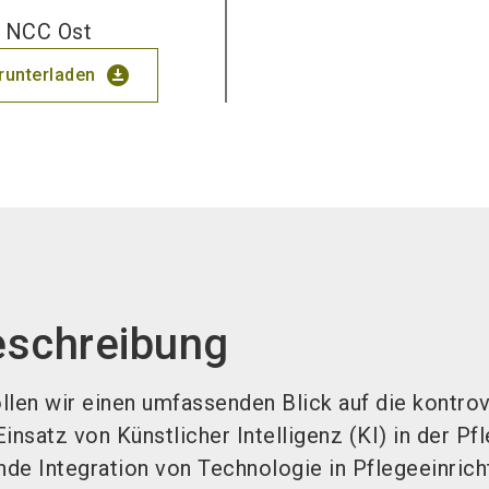
, NCC Ost
download_for_offline
erunterladen
eschreibung
llen wir einen umfassenden Blick auf die kontro
insatz von Künstlicher Intelligenz (KI) in der Pf
de Integration von Technologie in Pflegeeinric