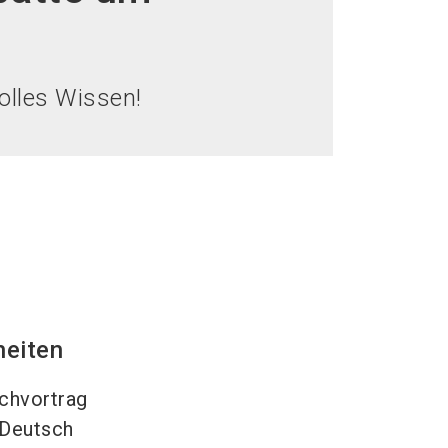
language
DE
search
lles Wissen!
heiten
chvortrag
Deutsch