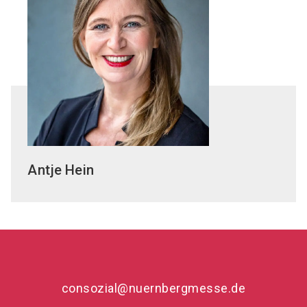
Antje
Hein
consozial@nuernbergmesse.de