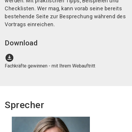
werden. Mit praktischen Tipps, Beispielen und
Checklisten. Wer mag, kann vorab seine bereits
bestehende Seite zur Besprechung während des
Vortrags einreichen.
Download
download_for_offline
Fachkräfte gewinnen - mit Ihrem Webauftritt
Sprecher