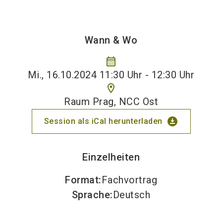
Wann & Wo
calendar_month
Mi., 16.10.2024 11:30 Uhr - 12:30 Uhr
location_on
Raum Prag, NCC Ost
download_for_offline
Session als iCal herunterladen
Einzelheiten
Format
:
Fachvortrag
Sprache
:
Deutsch