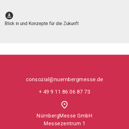
download_for_offline
Blick in und Konzepte für die Zukunft
consozial@nuernbergmesse.de
+ 49 9 11 86 06 87 73
place
NürnbergMesse GmbH
Messezentrum 1